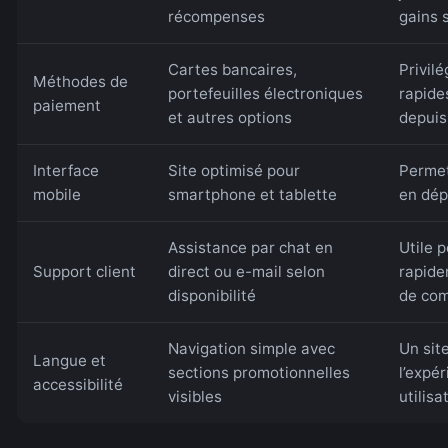
récompenses
gains 
Cartes bancaires,
Privilé
Méthodes de
portefeuilles électroniques
rapide
paiement
et autres options
depuis
Interface
Site optimisé pour
Permet
mobile
smartphone et tablette
en dé
Assistance par chat en
Utile 
Support client
direct ou e-mail selon
rapide
disponibilité
de com
Navigation simple avec
Un site
Langue et
sections promotionnelles
l’expé
accessibilité
visibles
utilis