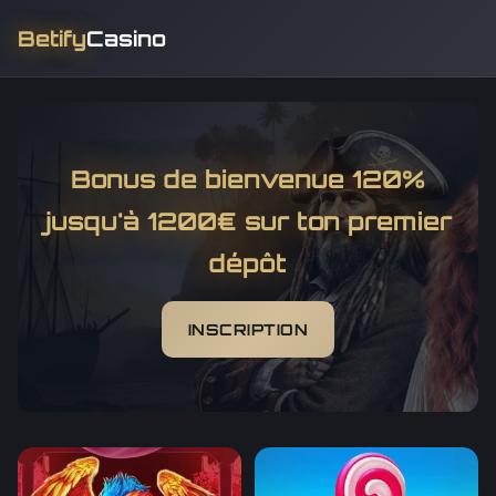
Betify
Casino
Bonus de bienvenue 120%
jusqu'à 1200€ sur ton premier
dépôt
INSCRIPTION