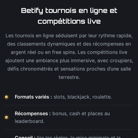
Betify tournois en ligne et
compétitions live
Les tournois en ligne séduisent par leur rythme rapide,
des classements dynamiques et des récompenses en
argent réel ou en free spins. Les compétitions live
ajoutent une ambiance plus immersive, avec croupiers,
défis chronométrés et sensations proches d’une salle
terrestre.
Formats variés :
slots, blackjack, roulette.
Récompenses :
bonus, cash et places au
leaderboard.
Conseil :
lire les règles, la mise minimale et la